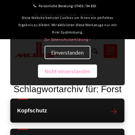
Persönliche Beratung:
07453 / 94 830
Montag – Freitag: 08:00 – 18:00 Uhr
Diese Website benutzt Cookies um Ihnen ein perfektes
Ladengeschäft in Altensteig
Ergebnis zu bieten. Wir aktivieren diese Werkzeuge nur mit
Ihrer Zustimmung.
B2B-Login
Zur Datenschutzerklärung »
Einverstanden
Menü
Nicht einverstanden
Schlagwortarchiv für:
Forst
Kopfschutz