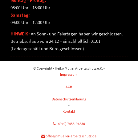
Montag – Freitag:
08:00 Uhr – 18:00 Uhr
Samstag:
09:00 Uhr – 12:30 Uhr
HINWEIS:
An Sonn- und Feiertagen haben wir geschlossen.
Betriebsurlaub vom 24.12 – einschließlich 01.01.
(Ladengeschäft und Büro geschlossen)
© Copyright - Heiko Müller Arbeitsschutz e.K. -
Impressum
-
AGB
-
Datenschutzerklärung
-
Kontakt
-
+49 (0) 7453-94830
-
office@mueller-arbeitsschutz.de