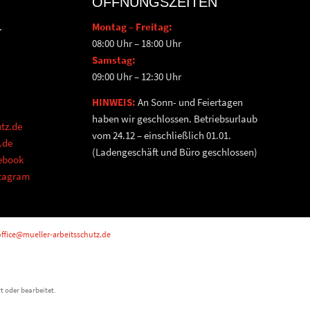
ÖFFNUNGSZEITEN
.
Montag – Freitag:
08:00 Uhr – 18:00 Uhr
Samstag:
09:00 Uhr – 12:30 Uhr
HINWEIS:
An Sonn- und Feiertagen
haben wir geschlossen. Betriebsurlaub
tz.de
vom 24.12 – einschließlich 01.01.
.de
(Ladengeschäft und Büro geschlossen)
cebook
stagram
ffice@mueller-arbeitsschutz.de
t oder bearbeitet.