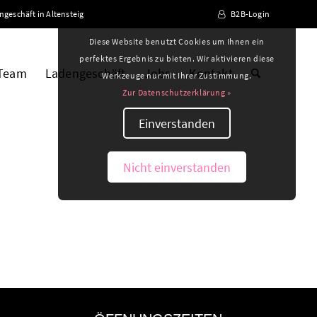
ngeschäft in Altensteig
B2B-Login
Diese Website benutzt Cookies um Ihnen ein
perfektes Ergebnis zu bieten. Wir aktivieren diese
 Team
Ladengeschäft
Jobs
Kontakt
Werkzeuge nur mit Ihrer Zustimmung.
Zur Datenschutzerklärung »
Einverstanden
Nicht einverstanden