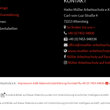
S
KONTAKT
aloge
Heiko Müller Arbeitsschutz e.K
ilveredelung
Carl-von-Luz-Straße 4
72213 Altensteig
men
So finden Sie uns »
ßentabellen
+49 (0)7453-94830
+49 (0)7453-948336
office@mueller-arbeitsschu
www.mueller-arbeitsschutz
Müller Arbeitsschutz auf Fa
Müller Arbeitsschutz auf In
tsschutz e.K. -
Impressum
-
AGB
-
Datenschutzerklärung
-
Kontakt
-
+49 (0) 7453-94830
-
o
Einzelne Bilder auf dieser Website wurden mit Unterstützung künstlicher Intelligenz erstellt.
e und Bilder auf dieser Website wurden mit Unterstützung künstlicher Intelligenz erstellt, optimier