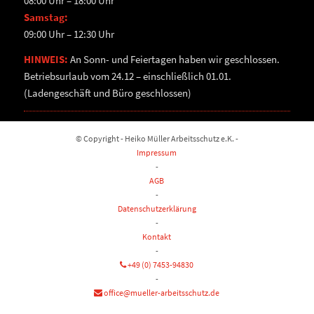
08:00 Uhr – 18:00 Uhr
Samstag:
09:00 Uhr – 12:30 Uhr
HINWEIS:
An Sonn- und Feiertagen haben wir geschlossen.
Betriebsurlaub vom 24.12 – einschließlich 01.01.
(Ladengeschäft und Büro geschlossen)
© Copyright - Heiko Müller Arbeitsschutz e.K. -
Impressum
-
AGB
-
Datenschutzerklärung
-
Kontakt
-
+49 (0) 7453-94830
-
office@mueller-arbeitsschutz.de