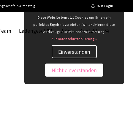
ngeschäft in Altensteig
B2B-Login
Diese Website benutzt Cookies um Ihnen ein
perfektes Ergebnis zu bieten. Wir aktivieren diese
 Team
Ladengeschäft
Jobs
Kontakt
Werkzeuge nur mit Ihrer Zustimmung.
Zur Datenschutzerklärung »
Einverstanden
Nicht einverstanden