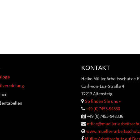
S
KONTAKT
aloge
Heiko Müller Arbeitsschutz e.K
ilveredelung
Carl-von-Luz-Straße 4
72213 Altensteig
men
So finden Sie uns »
ßentabellen
+49 (0)7453-94830
+49 (0)7453-948336
office@mueller-arbeitsschu
www.mueller-arbeitsschutz
Müller Arbeitsschutz auf Fa