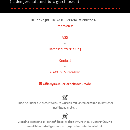
(Ladengeschäft und Büro geschlossen)
© Copyright - Heiko Müller Arbeitsschutz e.K. -
Impressum
-
AGB
-
Datenschutzerklärung
-
Kontakt
-
+49 (0) 7453-94830
-
office@mueller-arbeitsschutz.de
Einzelne Bilder auf dieser Website wurden mit Unterstützung künstlicher
Intelligenz erstellt.
Einzelne Texte und Bilder auf dieser Website wurden mit Unterstützung
künstlicher Intelligenz erstellt, optimiert oder bearbeitet.