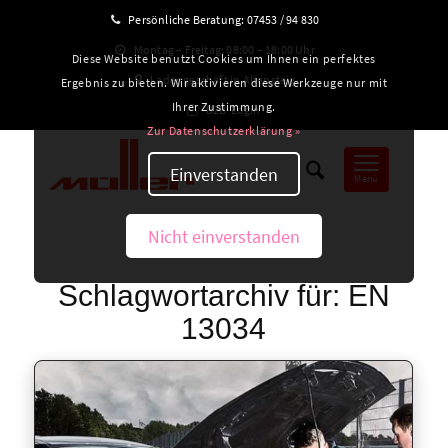
Persönliche Beratung:
07453 / 94 830
Montag – Freitag: 08:00 – 18:00 Uhr
Diese Website benutzt Cookies um Ihnen ein perfektes
Ladengeschäft in Altensteig
Ergebnis zu bieten. Wir aktivieren diese Werkzeuge nur mit
Ihrer Zustimmung.
B2B-Login
Zur Datenschutzerklärung »
Einverstanden
Menü
Nicht einverstanden
Schlagwortarchiv für:
EN
13034