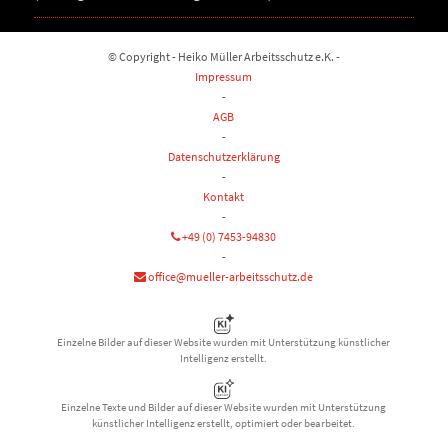
© Copyright - Heiko Müller Arbeitsschutz e.K. -
Impressum
-
AGB
-
Datenschutzerklärung
-
Kontakt
-
+49 (0) 7453-94830
-
office@mueller-arbeitsschutz.de
Einzelne Bilder auf dieser Website wurden mit Unterstützung künstlicher
Intelligenz erstellt.
Einzelne Texte und Bilder auf dieser Website wurden mit Unterstützung
künstlicher Intelligenz erstellt, optimiert oder bearbeitet.