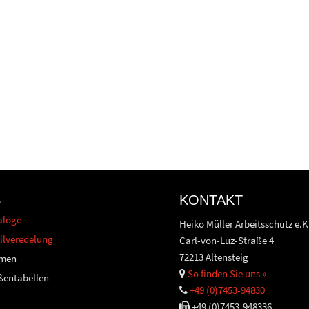
S
KONTAKT
aloge
Heiko Müller Arbeitsschutz e.K
ilveredelung
Carl-von-Luz-Straße 4
72213 Altensteig
men
So finden Sie uns »
ßentabellen
+49 (0)7453-94830
+49 (0)7453-948336