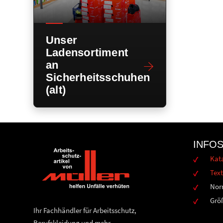
Unser
Ladensortiment
an
Sicherheitsschuhen
(alt)
INFO
Kat
Text
Nor
Grö
Ihr Fachhändler für Arbeitsschutz,
Berufskleidung und mehr.