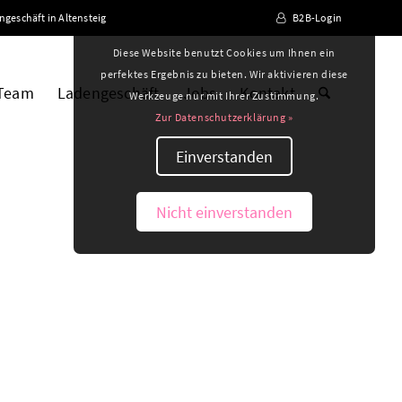
ngeschäft in Altensteig
B2B-Login
Diese Website benutzt Cookies um Ihnen ein
perfektes Ergebnis zu bieten. Wir aktivieren diese
 Team
Ladengeschäft
Jobs
Kontakt
Werkzeuge nur mit Ihrer Zustimmung.
Zur Datenschutzerklärung »
Einverstanden
Nicht einverstanden