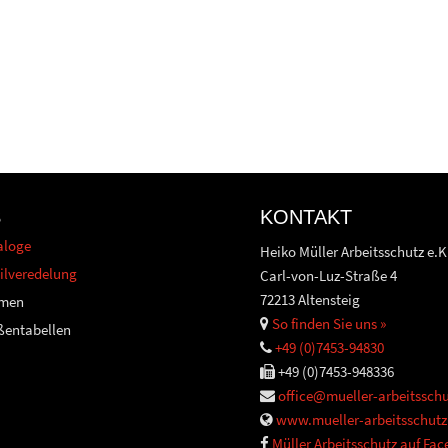
S
KONTAKT
aloge
Heiko Müller Arbeitsschutz e.K
ilveredelung
Carl-von-Luz-Straße 4
72213 Altensteig
men
So finden Sie uns »
ßentabellen
+49 (0)7453-94830
+49 (0)7453-948336
office@mueller-arbeitsschu
www.mueller-arbeitsschutz
Müller Arbeitsschutz auf Fa