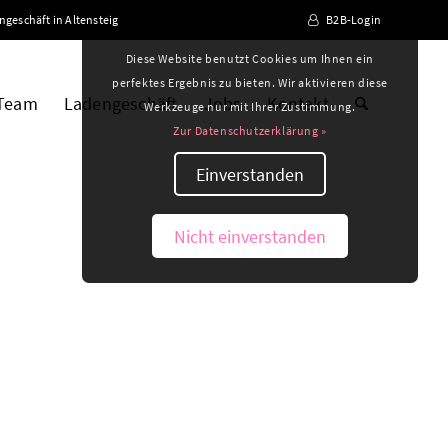
ngeschäft in Altensteig
B2B-Login
Diese Website benutzt Cookies um Ihnen ein
perfektes Ergebnis zu bieten. Wir aktivieren diese
 Team
Ladengeschäft
Jobs
Kontakt
Werkzeuge nur mit Ihrer Zustimmung.
Zur Datenschutzerklärung »
Einverstanden
Nicht einverstanden