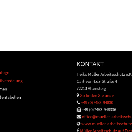
S
KONTAKT
aloge
Heiko Müller Arbeitsschutz e.K
ilveredelung
Carl-von-Luz-Straße 4
72213 Altensteig
men
So finden Sie uns »
ßentabellen
+49 (0)7453-94830
+49 (0)7453-948336
office@mueller-arbeitsschu
www.mueller-arbeitsschutz
Müller Arbeitsschutz auf Fa