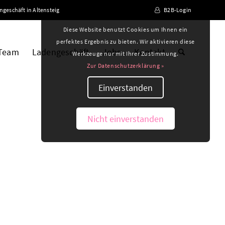
ngeschäft in Altensteig
B2B-Login
Diese Website benutzt Cookies um Ihnen ein
perfektes Ergebnis zu bieten. Wir aktivieren diese
 Team
Ladengeschäft
Jobs
Kontakt
Werkzeuge nur mit Ihrer Zustimmung.
Zur Datenschutzerklärung »
Einverstanden
Nicht einverstanden