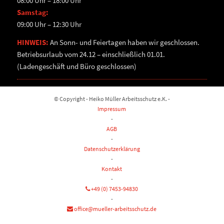
08:00 Uhr – 18:00 Uhr
Samstag:
09:00 Uhr – 12:30 Uhr
HINWEIS:
An Sonn- und Feiertagen haben wir geschlossen.
Betriebsurlaub vom 24.12 – einschließlich 01.01.
(Ladengeschäft und Büro geschlossen)
© Copyright - Heiko Müller Arbeitsschutz e.K. -
Impressum
-
AGB
-
Datenschutzerklärung
-
Kontakt
-
+49 (0) 7453-94830
-
office@mueller-arbeitsschutz.de