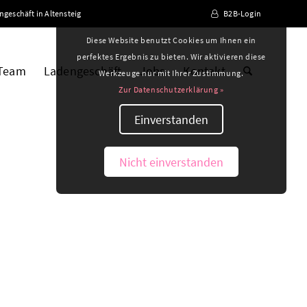
ngeschäft in Altensteig
B2B-Login
Diese Website benutzt Cookies um Ihnen ein
perfektes Ergebnis zu bieten. Wir aktivieren diese
 Team
Ladengeschäft
Jobs
Kontakt
Werkzeuge nur mit Ihrer Zustimmung.
Zur Datenschutzerklärung »
Einverstanden
Nicht einverstanden