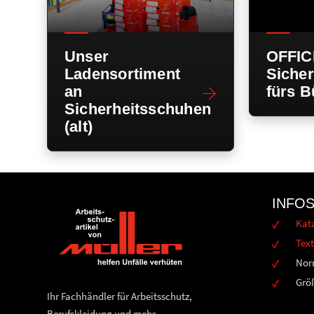
Unser
OFFIC
Ladensortiment
Siche
an
fürs B
Sicherheitsschuhen
(alt)
INFO
Kat
Text
Nor
Grö
Ihr Fachhändler für Arbeitsschutz,
Berufskleidung und mehr.