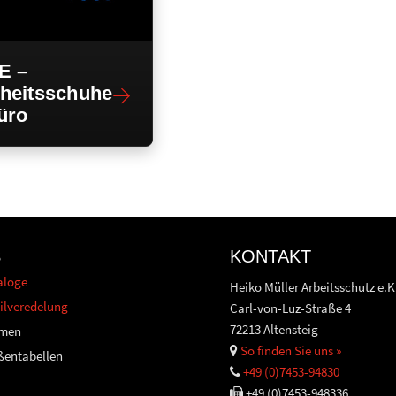
E –
rheitsschuhe
üro
S
KONTAKT
aloge
Heiko Müller Arbeitsschutz e.K
ilveredelung
Carl-von-Luz-Straße 4
72213 Altensteig
men
So finden Sie uns »
ßentabellen
+49 (0)7453-94830
+49 (0)7453-948336