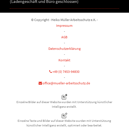
(Ladengeschäft und Büro geschlossen)
© Copyright - Heiko Müller Arbeitsschutz e.K. -
Impressum
-
AGB
-
Datenschutzerklärung
-
Kontakt
-
+49 (0) 7453-94830
-
office@mueller-arbeitsschutz.de
Einzelne Bilder auf dieser Website wurden mit Unterstützung künstlicher
Intelligenz erstellt.
Einzelne Texte und Bilder auf dieser Website wurden mit Unterstützung
künstlicher Intelligenz erstellt, optimiert oder bearbeitet.