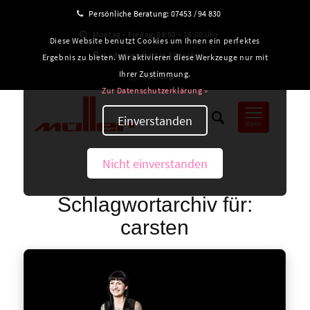
Persönliche Beratung:
07453 / 94 830
Montag – Freitag: 08:00 – 18:00 Uhr
Diese Website benutzt Cookies um Ihnen ein perfektes
Ladengeschäft in Altensteig
Ergebnis zu bieten. Wir aktivieren diese Werkzeuge nur mit
Ihrer Zustimmung.
B2B-Login
Zur Datenschutzerklärung »
Einverstanden
Menü
Nicht einverstanden
Schlagwortarchiv für:
carsten