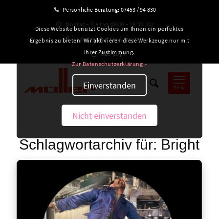
Persönliche Beratung:
07453 / 94 830
Montag – Freitag: 08:00 – 18:00 Uhr
Diese Website benutzt Cookies um Ihnen ein perfektes
Ladengeschäft in Altensteig
Ergebnis zu bieten. Wir aktivieren diese Werkzeuge nur mit
Ihrer Zustimmung.
B2B-Login
Zur Datenschutzerklärung »
Einverstanden
Menü
Nicht einverstanden
Schlagwortarchiv für:
Bright