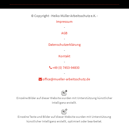
© Copyright - Heiko Müller Arbeitsschutz e.K. -
Impressum
-
AGB
-
Datenschutzerklärung
-
Kontakt
-
+49 (0) 7453-94830
-
office@mueller-arbeitsschutz.de
Einzelne Bilder auf dieser Website wurden mit Unterstützung künstlicher
Intelligenz erstellt.
Einzelne Texte und Bilder auf dieser Website wurden mit Unterstützung
künstlicher Intelligenz erstellt, optimiert oder bearbeitet.