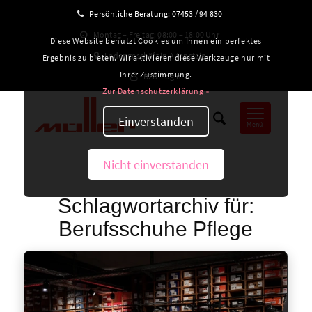
Persönliche Beratung:
07453 / 94 830
Montag – Freitag: 08:00 – 18:00 Uhr
Diese Website benutzt Cookies um Ihnen ein perfektes
Ladengeschäft in Altensteig
Ergebnis zu bieten. Wir aktivieren diese Werkzeuge nur mit
Ihrer Zustimmung.
B2B-Login
Zur Datenschutzerklärung »
Einverstanden
Menü
Nicht einverstanden
Schlagwortarchiv für:
Berufsschuhe Pflege