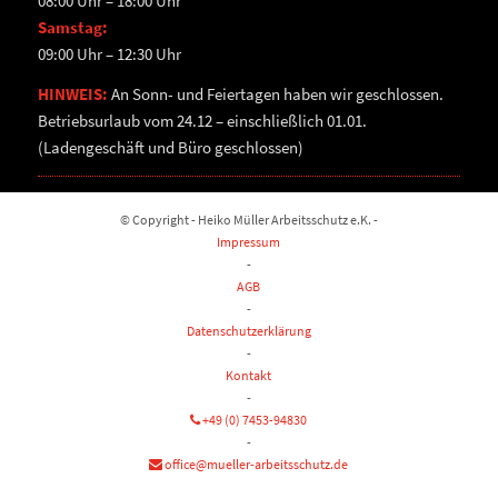
08:00 Uhr – 18:00 Uhr
Samstag:
09:00 Uhr – 12:30 Uhr
HINWEIS:
An Sonn- und Feiertagen haben wir geschlossen.
Betriebsurlaub vom 24.12 – einschließlich 01.01.
(Ladengeschäft und Büro geschlossen)
© Copyright - Heiko Müller Arbeitsschutz e.K. -
Impressum
-
AGB
-
Datenschutzerklärung
-
Kontakt
-
+49 (0) 7453-94830
-
office@mueller-arbeitsschutz.de