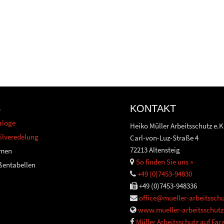
S
KONTAKT
aloge
Heiko Müller Arbeitsschutz e.K
ilveredelung
Carl-von-Luz-Straße 4
72213 Altensteig
men
So finden Sie uns »
ßentabellen
+49 (0)7453-94830
+49 (0)7453-948336
office@mueller-arbeitsschu
www.mueller-arbeitsschutz
Müller Arbeitsschutz auf Fa