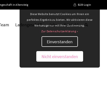
ngeschäft in Altensteig
B2B-Login
Diese Website benutzt Cookies um Ihnen ein
perfektes Ergebnis zu bieten. Wir aktivieren diese
 Team
Ladengeschäft
Jobs
Kontakt
Werkzeuge nur mit Ihrer Zustimmung.
Zur Datenschutzerklärung »
Einverstanden
Nicht einverstanden
e