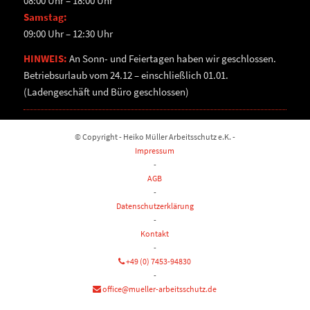
08:00 Uhr – 18:00 Uhr
Samstag:
09:00 Uhr – 12:30 Uhr
HINWEIS:
An Sonn- und Feiertagen haben wir geschlossen.
Betriebsurlaub vom 24.12 – einschließlich 01.01.
(Ladengeschäft und Büro geschlossen)
© Copyright - Heiko Müller Arbeitsschutz e.K. -
Impressum
-
AGB
-
Datenschutzerklärung
-
Kontakt
-
+49 (0) 7453-94830
-
office@mueller-arbeitsschutz.de