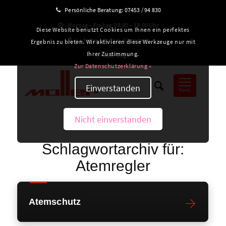
Persönliche Beratung:
07453 / 94 830
Montag – Freitag: 08:00 – 18:00 Uhr
Diese Website benutzt Cookies um Ihnen ein perfektes
Ladengeschäft in Altensteig
Ergebnis zu bieten. Wir aktivieren diese Werkzeuge nur mit
Ihrer Zustimmung.
B2B-Login
Zur Datenschutzerklärung »
Einverstanden
Menü
Nicht einverstanden
Schlagwortarchiv für:
Atemregler
Atemschutz