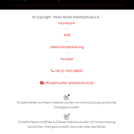
© Copyright - Heiko Müller Arbeitsschutz e.K. -
Impressum
-
AGB
-
Datenschutzerklärung
-
Kontakt
-
+49 (0) 7453-94830
-
office@mueller-arbeitsschutz.de
Einzelne Bilder auf dieser Website wurden mit Unterstützung künstlicher
Intelligenz erstellt.
Einzelne Texte und Bilder auf dieser Website wurden mit Unterstützung
künstlicher Intelligenz erstellt, optimiert oder bearbeitet.