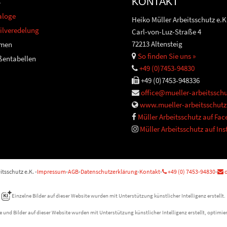
S
KONTAKT
aloge
Heiko Müller Arbeitsschutz e.K
ilveredelung
Carl-von-Luz-Straße 4
72213 Altensteig
men
So finden Sie uns »
ßentabellen
+49 (0)7453-94830
+49 (0)7453-948336
office@mueller-arbeitsschu
www.mueller-arbeitsschutz
Müller Arbeitsschutz auf Fa
Müller Arbeitsschutz auf In
tsschutz e.K. -
Impressum
-
AGB
-
Datenschutzerklärung
-
Kontakt
-
+49 (0) 7453-94830
-
o
Einzelne Bilder auf dieser Website wurden mit Unterstützung künstlicher Intelligenz erstellt.
e und Bilder auf dieser Website wurden mit Unterstützung künstlicher Intelligenz erstellt, optimier