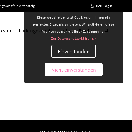
ngeschäft in Altensteig
B2B-Login
Diese Website benutzt Cookies um Ihnen ein
perfektes Ergebnis zu bieten. Wir aktivieren diese
 Team
Ladengeschäft
Jobs
Kontakt
Werkzeuge nur mit Ihrer Zustimmung.
Zur Datenschutzerklärung »
Einverstanden
Nicht einverstanden