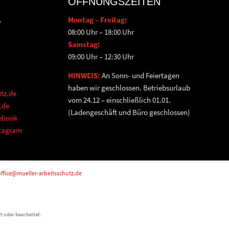
ÖFFNUNGSZEITEN
.
Montag – Freitag:
08:00 Uhr – 18:00 Uhr
Samstag:
09:00 Uhr – 12:30 Uhr
HINWEIS:
An Sonn- und Feiertagen
haben wir geschlossen. Betriebsurlaub
tz.de
vom 24.12 – einschließlich 01.01.
.de
(Ladengeschäft und Büro geschlossen)
cebook
stagram
ffice@mueller-arbeitsschutz.de
t oder bearbeitet.