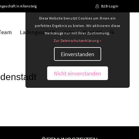
ngeschäft in Altensteig
B2B-Login
Diese Website benutzt Cookies um Ihnen ein
perfektes Ergebnis zu bieten. Wir aktivieren diese
 Team
Ladengeschäft
Jobs
Kontakt
Werkzeuge nur mit Ihrer Zustimmung.
Zur Datenschutzerklärung »
Einverstanden
Nicht einverstanden
udenstadt