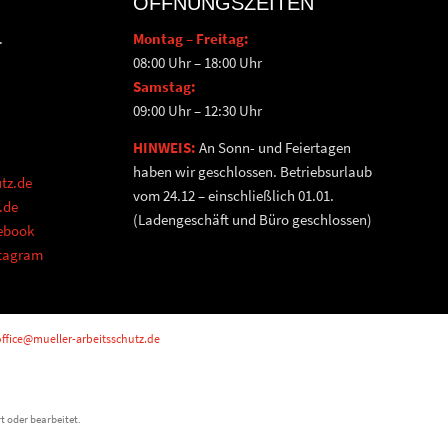
ÖFFNUNGSZEITEN
.
Montag – Freitag:
08:00 Uhr – 18:00 Uhr
Samstag:
09:00 Uhr – 12:30 Uhr
HINWEIS:
An Sonn- und Feiertagen
haben wir geschlossen. Betriebsurlaub
tz.de
vom 24.12 – einschließlich 01.01.
.de
(Ladengeschäft und Büro geschlossen)
cebook
stagram
ffice@mueller-arbeitsschutz.de
t oder bearbeitet.