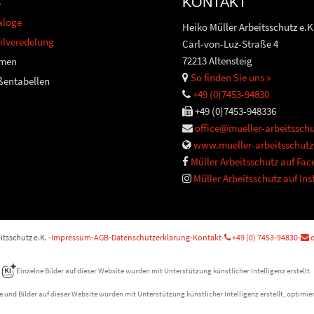
S
KONTAKT
aloge
Heiko Müller Arbeitsschutz e.K
ilveredelung
Carl-von-Luz-Straße 4
72213 Altensteig
men
So finden Sie uns »
ßentabellen
+49 (0)7453-94830
+49 (0)7453-948336
office@mueller-arbeitsschu
www.mueller-arbeitsschutz
Müller Arbeitsschutz auf Fa
Müller Arbeitsschutz auf In
tsschutz e.K. -
Impressum
-
AGB
-
Datenschutzerklärung
-
Kontakt
-
+49 (0) 7453-94830
-
o
Einzelne Bilder auf dieser Website wurden mit Unterstützung künstlicher Intelligenz erstellt.
e und Bilder auf dieser Website wurden mit Unterstützung künstlicher Intelligenz erstellt, optimier