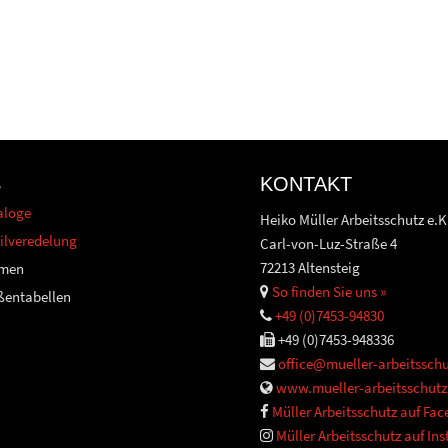
S
KONTAKT
aloge
Heiko Müller Arbeitsschutz e.K
ilveredelung
Carl-von-Luz-Straße 4
72213 Altensteig
men
So finden Sie uns »
ßentabellen
+49 (0)7453-94830
+49 (0)7453-948336
office@mueller-arbeitsschu
www.mueller-arbeitsschutz
Müller Arbeitsschutz auf Fa
Müller Arbeitsschutz auf In