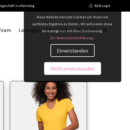
ngeschäft in Altensteig
B2B-Login
Diese Website benutzt Cookies um Ihnen ein
perfektes Ergebnis zu bieten. Wir aktivieren diese
 Team
Ladengeschäft
Jobs
Kontakt
Werkzeuge nur mit Ihrer Zustimmung.
Zur Datenschutzerklärung »
Einverstanden
Nicht einverstanden