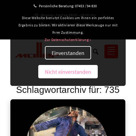
Persönliche Beratung:
07453 / 94 830
Montag – Freitag: 08:00 – 18:00 Uhr
Diese Website benutzt Cookies um Ihnen ein perfektes
Ladengeschäft in Altensteig
Ergebnis zu bieten. Wir aktivieren diese Werkzeuge nur mit
Ihrer Zustimmung.
B2B-Login
Zur Datenschutzerklärung »
Einverstanden
Menü
Nicht einverstanden
Schlagwortarchiv für:
735