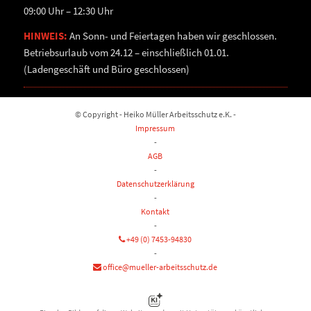
09:00 Uhr – 12:30 Uhr
HINWEIS:
An Sonn- und Feiertagen haben wir geschlossen.
Betriebsurlaub vom 24.12 – einschließlich 01.01.
(Ladengeschäft und Büro geschlossen)
© Copyright - Heiko Müller Arbeitsschutz e.K. -
Impressum
-
AGB
-
Datenschutzerklärung
-
Kontakt
-
+49 (0) 7453-94830
-
office@mueller-arbeitsschutz.de