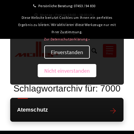
Persönliche Beratung:
07453 / 94 830
Montag – Freitag: 08:00 – 18:00 Uhr
Diese Website benutzt Cookies um Ihnen ein perfektes
Ladengeschäft in Altensteig
Ergebnis zu bieten. Wir aktivieren diese Werkzeuge nur mit
Ihrer Zustimmung.
B2B-Login
Zur Datenschutzerklärung »
Einverstanden
Menü
Nicht einverstanden
Schlagwortarchiv für:
7000
Atemschutz