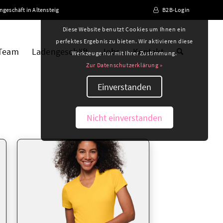
ngeschäft in Altensteig
B2B-Login
Diese Website benutzt Cookies um Ihnen ein
perfektes Ergebnis zu bieten. Wir aktivieren diese
 Team
Ladengeschäft
Jobs
Kontakt
Werkzeuge nur mit Ihrer Zustimmung.
Zur Datenschutzerklärung »
Einverstanden
Nicht einverstanden