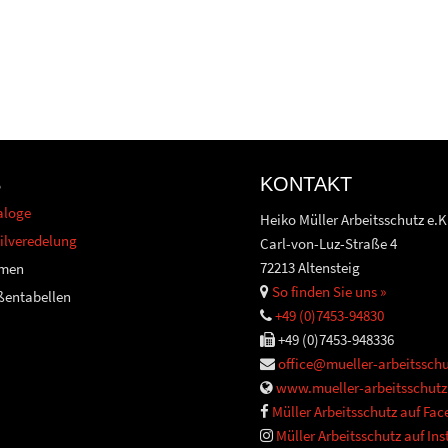
S
KONTAKT
aloge
Heiko Müller Arbeitsschutz e.K
ilveredelung
Carl-von-Luz-Straße 4
72213 Altensteig
men
So finden Sie uns »
ßentabellen
+49 (0)7453-94830
+49 (0)7453-948336
office@mueller-arbeitsschu
www.mueller-arbeitsschutz
Müller Arbeitsschutz auf Fa
Müller Arbeitsschutz auf In