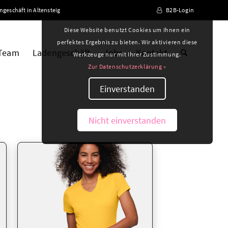
ngeschäft in Altensteig
B2B-Login
Diese Website benutzt Cookies um Ihnen ein
perfektes Ergebnis zu bieten. Wir aktivieren diese
 Team
Ladengeschäft
Jobs
Kontakt
Werkzeuge nur mit Ihrer Zustimmung.
Zur Datenschutzerklärung »
Einverstanden
Nicht einverstanden