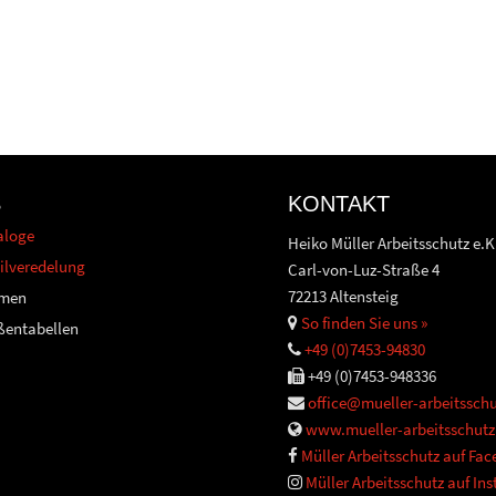
S
KONTAKT
aloge
Heiko Müller Arbeitsschutz e.K
ilveredelung
Carl-von-Luz-Straße 4
72213 Altensteig
men
So finden Sie uns »
ßentabellen
+49 (0)7453-94830
+49 (0)7453-948336
office@mueller-arbeitsschu
www.mueller-arbeitsschutz
Müller Arbeitsschutz auf Fa
Müller Arbeitsschutz auf In