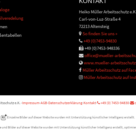
S
KONTAKT
aloge
Heiko Müller Arbeitsschutz e.K
ilveredelung
Carl-von-Luz-Straße 4
72213 Altensteig
men
So finden Sie uns »
ßentabellen
+49 (0)7453-94830
+49 (0)7453-948336
office@mueller-arbeitsschu
www.mueller-arbeitsschutz
Müller Arbeitsschutz auf Fa
Müller Arbeitsschutz auf In
tsschutz e.K. -
Impressum
-
AGB
-
Datenschutzerklärung
-
Kontakt
-
+49 (0) 7453-94830
-
o
Einzelne Bilder auf dieser Website wurden mit Unterstützung künstlicher Intelligenz erstellt.
e und Bilder auf dieser Website wurden mit Unterstützung künstlicher Intelligenz erstellt, optimier