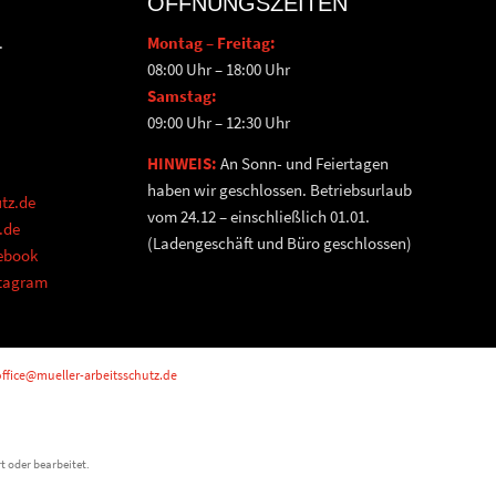
ÖFFNUNGSZEITEN
.
Montag – Freitag:
08:00 Uhr – 18:00 Uhr
Samstag:
09:00 Uhr – 12:30 Uhr
HINWEIS:
An Sonn- und Feiertagen
haben wir geschlossen. Betriebsurlaub
tz.de
vom 24.12 – einschließlich 01.01.
.de
(Ladengeschäft und Büro geschlossen)
cebook
stagram
ffice@mueller-arbeitsschutz.de
t oder bearbeitet.