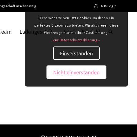
ngeschäft in Altensteig
B2B-Login
Diese Website benutzt Cookies um Ihnen ein
perfektes Ergebnis zu bieten. Wir aktivieren diese
 Team
Ladengeschäft
Jobs
Kontakt
Werkzeuge nur mit Ihrer Zustimmung.
Zur Datenschutzerklärung »
Einverstanden
Nicht einverstanden