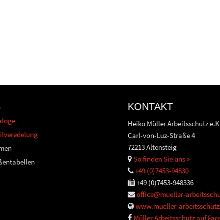
S
KONTAKT
aloge
Heiko Müller Arbeitsschutz e.K
ilveredelung
Carl-von-Luz-Straße 4
72213 Altensteig
men
So finden Sie uns »
ßentabellen
+49 (0)7453-94830
+49 (0)7453-948336
office@mueller-arbeitsschu
www.mueller-arbeitsschutz
Müller Arbeitsschutz auf Fa