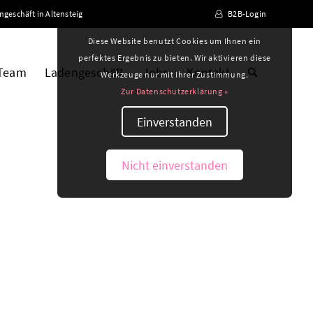
ngeschäft in Altensteig
B2B-Login
Diese Website benutzt Cookies um Ihnen ein
perfektes Ergebnis zu bieten. Wir aktivieren diese
 Team
Ladengeschäft
Jobs
Kontakt
Werkzeuge nur mit Ihrer Zustimmung.
Zur Datenschutzerklärung »
Einverstanden
Nicht einverstanden