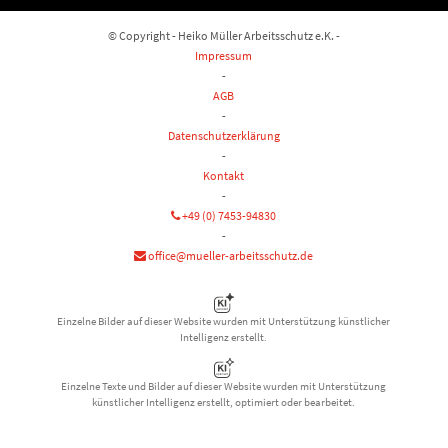
© Copyright - Heiko Müller Arbeitsschutz e.K. -
Impressum
-
AGB
-
Datenschutzerklärung
-
Kontakt
-
+49 (0) 7453-94830
-
office@mueller-arbeitsschutz.de
Einzelne Bilder auf dieser Website wurden mit Unterstützung künstlicher
Intelligenz erstellt.
Einzelne Texte und Bilder auf dieser Website wurden mit Unterstützung
künstlicher Intelligenz erstellt, optimiert oder bearbeitet.