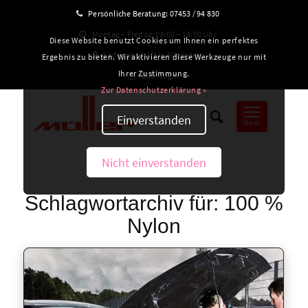
Persönliche Beratung:
07453 / 94 830
Montag – Freitag: 08:00 – 18:00 Uhr
Diese Website benutzt Cookies um Ihnen ein perfektes
Ladengeschäft in Altensteig
Ergebnis zu bieten. Wir aktivieren diese Werkzeuge nur mit
Ihrer Zustimmung.
B2B-Login
Zur Datenschutzerklärung »
Einverstanden
Menü
Nicht einverstanden
Schlagwortarchiv für:
100 %
Nylon