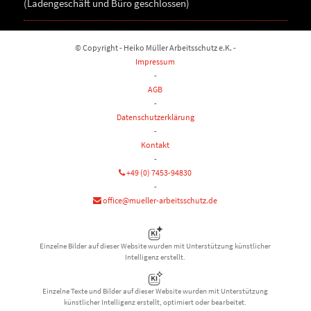
(Ladengeschäft und Büro geschlossen)
© Copyright - Heiko Müller Arbeitsschutz e.K. -
Impressum
-
AGB
-
Datenschutzerklärung
-
Kontakt
-
+49 (0) 7453-94830
-
office@mueller-arbeitsschutz.de
Einzelne Bilder auf dieser Website wurden mit Unterstützung künstlicher
Intelligenz erstellt.
Einzelne Texte und Bilder auf dieser Website wurden mit Unterstützung
künstlicher Intelligenz erstellt, optimiert oder bearbeitet.