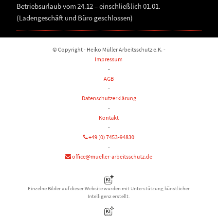
Betriebsurlaub vom 24.12 – einschließlich 01.01.
(Ladengeschäft und Büro geschlossen)
© Copyright - Heiko Müller Arbeitsschutz e.K. -
Impressum
-
AGB
-
Datenschutzerklärung
-
Kontakt
-
+49 (0) 7453-94830
-
office@mueller-arbeitsschutz.de
Einzelne Bilder auf dieser Website wurden mit Unterstützung künstlicher
Intelligenz erstellt.