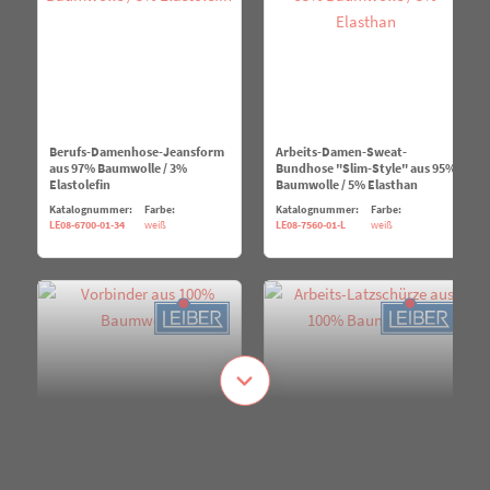
Berufs-Damenhose-Jeansform
Arbeits-Damen-Sweat-
aus 97% Baumwolle / 3%
Bundhose "Slim-Style" aus 95%
Elastolefin
Baumwolle / 5% Elasthan
Katalognummer:
Farbe:
Katalognummer:
Farbe:
LE08-6700-01-34
weiß
LE08-7560-01-L
weiß