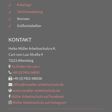
Kataloge
Textilveredelung
Normen
Größentabellen
Berufs-UNISEX-Rundhals-T-
Berufs-Damen-Schlupfkasack
Shirt, 1/2 Arm aus 100%
in 1/2 Arm aus 65% Poly/ 35%
Baumwolle
Baumw.
Berufs-Damen-Mantel 1/1 lang
Berufs-Damenhose aus 50%
KONTAKT
ohne Arm, 65% Poly./35% BW.
Baumwolle/50% Polyester
Katalognummer:
Farbe:
Katalognummer:
Farbe:
LE08-2447-76-L
türkis
LE08-1249-01-L
weiß
Heiko Müller Arbeitsschutz e.K.
Katalognummer:
Farbe:
Katalognummer:
Farbe:
LE05-391-08-36
gärtnergrün
LE08-1140-01-36
weiß
Carl-von-Luz-Straße 4
72213 Altensteig
So finden Sie uns »
+49 (0)7453-94830
+49 (0)7453-948336
office@mueller-arbeitsschutz.de
www.mueller-arbeitsschutz.de
Müller Arbeitsschutz auf Facebook
Müller Arbeitsschutz auf Instagram
Berufs-Damen-Hosenkasack,
Berufs-Kochjacke, kurzarm für