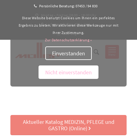
Persönliche Beratung:
07453 / 94 830
Montag – Freitag: 08:00 – 18:00 Uhr
Diese Website benutzt Cookies um Ihnen ein perfektes
Ladengeschäft in Altensteig
Ergebnis zu bieten. Wir aktivieren diese Werkzeuge nur mit
Ihrer Zustimmung.
B2B-Login
Zur Datenschutzerklärung »
Einverstanden
Menü
Nicht einverstanden
Aktueller Katalog MEDIZIN, PFLEGE und
GASTRO (Online)